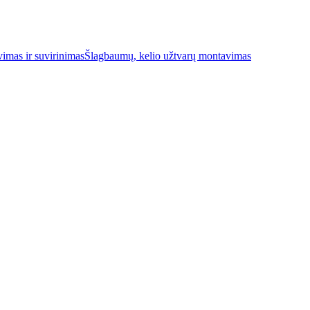
imas ir suvirinimas
Šlagbaumų, kelio užtvarų montavimas