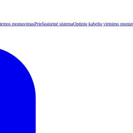
istemos montavimas
Priešgaisrinė sistema
Optinių kabelių virinimo montav