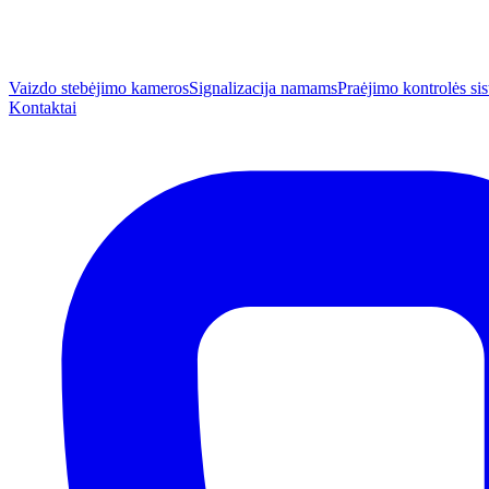
Vaizdo stebėjimo kameros
Signalizacija namams
Praėjimo kontrolės s
Kontaktai