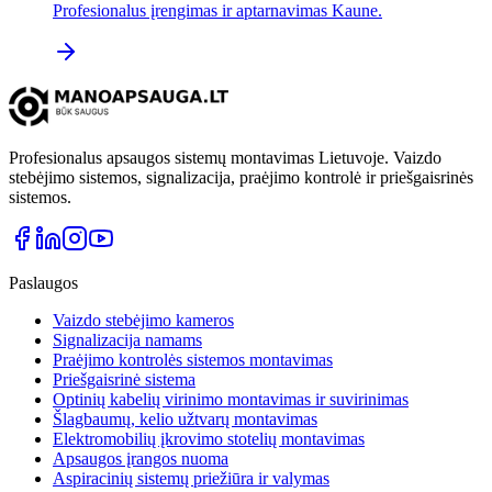
Profesionalus įrengimas ir aptarnavimas Kaune.
Profesionalus apsaugos sistemų montavimas Lietuvoje. Vaizdo
stebėjimo sistemos, signalizacija, praėjimo kontrolė ir priešgaisrinės
sistemos.
Paslaugos
Vaizdo stebėjimo kameros
Signalizacija namams
Praėjimo kontrolės sistemos montavimas
Priešgaisrinė sistema
Optinių kabelių virinimo montavimas ir suvirinimas
Šlagbaumų, kelio užtvarų montavimas
Elektromobilių įkrovimo stotelių montavimas
Apsaugos įrangos nuoma
Aspiracinių sistemų priežiūra ir valymas