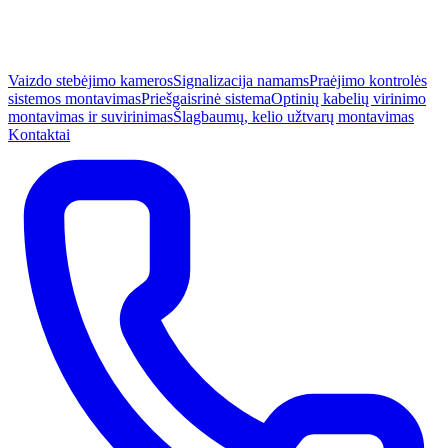
Vaizdo stebėjimo kameros
Signalizacija namams
Praėjimo kontrolės
sistemos montavimas
Priešgaisrinė sistema
Optinių kabelių virinimo
montavimas ir suvirinimas
Šlagbaumų, kelio užtvarų montavimas
Kontaktai