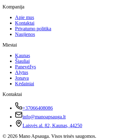
Kompanija
Apie mus
Kontaktai
Privatumo politika
Naujienos
Miestai
Kaunas
Šiauliai
Panevėžys
Alytus
Jonava
Kėdainiai
Kontaktai
+37066408086
info@manoapsauga.lt
Laisvės al. 82, Kaunas, 44250
©
2026
Mano Apsauga. Visos teisės saugomos.