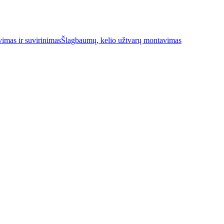
imas ir suvirinimas
Šlagbaumų, kelio užtvarų montavimas