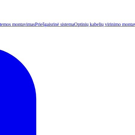
istemos montavimas
Priešgaisrinė sistema
Optinių kabelių virinimo montav