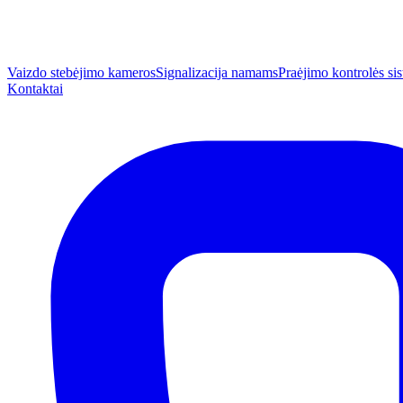
Vaizdo stebėjimo kameros
Signalizacija namams
Praėjimo kontrolės s
Kontaktai