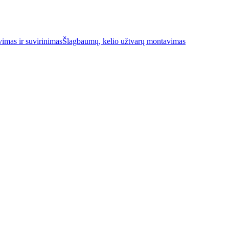
imas ir suvirinimas
Šlagbaumų, kelio užtvarų montavimas