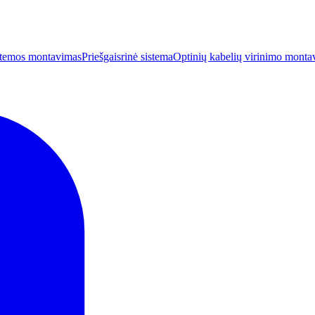
istemos montavimas
Priešgaisrinė sistema
Optinių kabelių virinimo montav