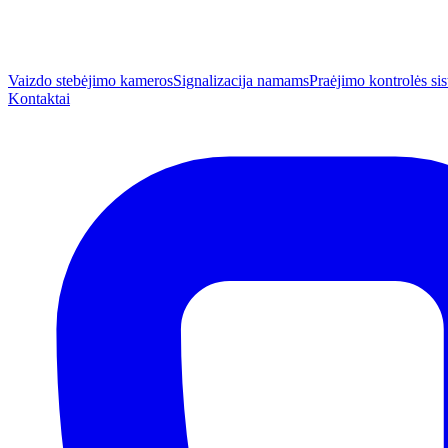
Vaizdo stebėjimo kameros
Signalizacija namams
Praėjimo kontrolės s
Kontaktai